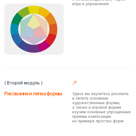
Анастасия Карпенко
Преподаватель курса Юный дизайнер
Образование
Опыт
Город
Художник-
5 лет
Москва
монументалист
Талантливый художник, умеющий найти
индивидуальный подход к маленьким
ученикам. Имеет большой опыт работы с
различными материалами, в том числе
пластичными