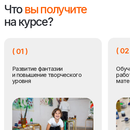
<
>
Работы
учеников