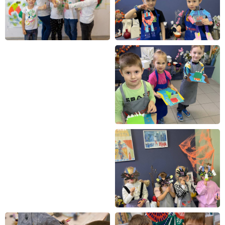
игры и упражнения
( Второй модуль )
Рисование и лепка формы
Здесь вы научитесь рисовать
и лепить основные
художественные формы,
а также в игровой форме
изучим основные упрощенные
приемы композиции
на примере простых форм
( Третий модуль )
Работа
Эксперименты
с художественными
с использованием красок,