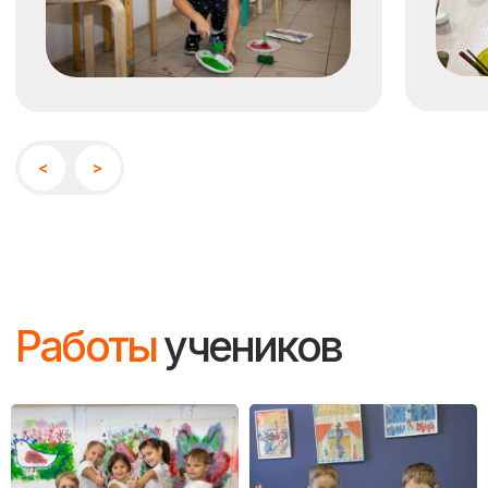
Программа
курса
( Первый модуль )
Знакомство с цветом
В этом модуле мы изучаем
и цветовыми сочетаниями
основные цвета
и их взаимодействие через