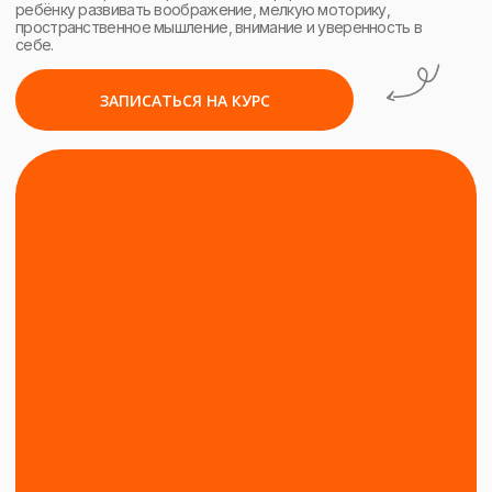
старт курса —
1 сентября
38 занятий
включающие в себя
теорию и практику
для детей
4-6 лет
групповые
и индивидуальные
занятия