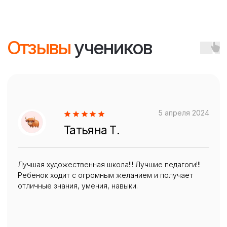
ВАЖНОЕ
НАПРАВЛЕНИЯ
Главная
Обучение онлайн
О школе
Обучение офлайн
Все курсы
КОНТАКТЫ ШКОЛЫ
Расписание
Преподаватели
+7 (499) 394-21-30
Блог школы
schdesign@inbox.ru
АДРЕС ШКОЛЫ
Россия, Московская область,
г. Долгопрудный пр. Пацаева, д.7, корп. 1