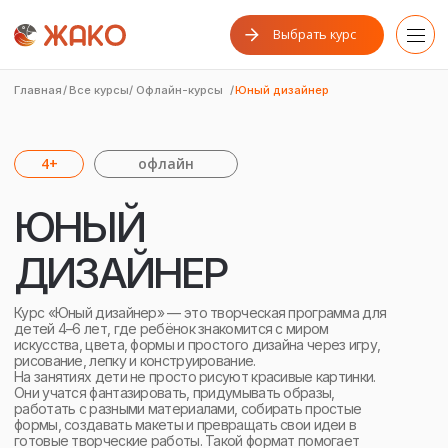
Выбрать курс
Главная
/
Все курсы
/
Офлайн-курсы
/
Юный дизайнер
4+
офлайн
ЮНЫЙ
ДИЗАЙНЕР
Курс «Юный дизайнер» — это творческая программа для
детей 4–6 лет, где ребёнок знакомится с миром
искусства, цвета, формы и простого дизайна через игру,
рисование, лепку и конструирование.
На занятиях дети не просто рисуют красивые картинки.
Они учатся фантазировать, придумывать образы,
работать с разными материалами, собирать простые
формы, создавать макеты и превращать свои идеи в
готовые творческие работы. Такой формат помогает
ребёнку развивать воображение, мелкую моторику,
пространственное мышление, внимание и уверенность в
себе.
ЗАПИСАТЬСЯ НА КУРС