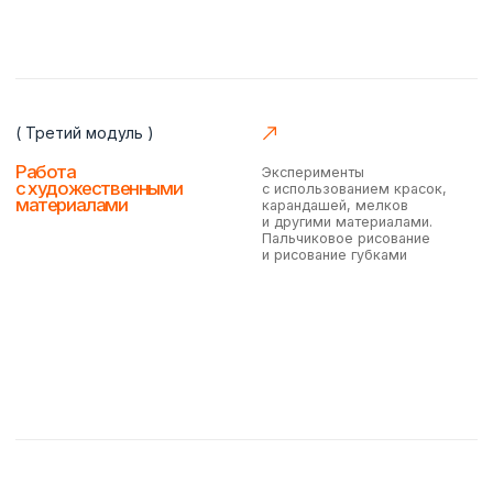
Вас ждет интересная теория и увлекательная
практика с самых первых занятий
---ЗАПИСАТЬСЯ НА КУРС
Наша школа
лицензирована
проверить
лицензию
Сертификат
об окончании курса