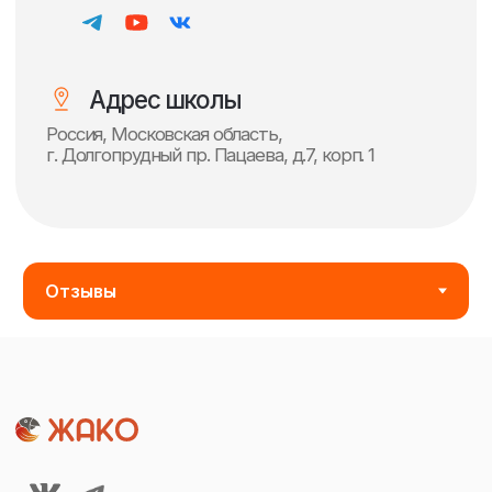
ВАЖНОЕ
НАПРАВЛЕНИЯ
Главная
Обучение онлайн
О школе
Обучение оффлайн
Все курсы
КОНТАКТЫ ШКОЛЫ
Расписание
Преподаватели
+7 (499) 394-21-30
Блог школы
schdesign@inbox.ru
АДРЕС ШКОЛЫ
Россия, Московская область,
г. Долгопрудный пр. Пацаева, д.7, корп. 1
Построить маршрут