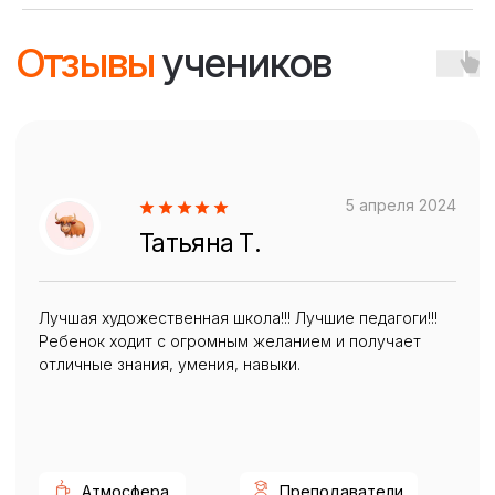
О школе
Обучение офлайн
Все курсы
КОНТАКТЫ ШКОЛЫ
Расписание
Преподаватели
+7 (499) 394-21-30
Блог школы
schdesign@inbox.ru
АДРЕС ШКОЛЫ
Россия, Московская область,
г. Долгопрудный пр. Пацаева, д.7, корп. 1
Построить маршрут
© ЖАКО 2016-2026. Все права защищены
Политика конфиденциальности
ООО «ЦДПО «Фотон». ИНН 5047211045. ОГРН 1185029009330