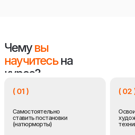
<
>
Работы
учеников