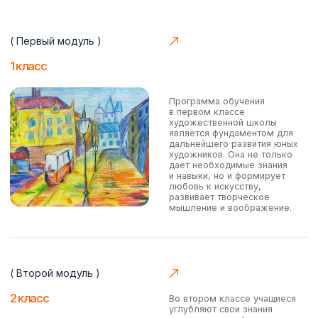
( Пятый модуль
)
Итоговый проект
Итоговый проект
в художественной школе —
это кульминация многолетнего
обучения, своеобразный
экзамен, демонстрирующий
не только технические навыки,
но и умение мыслить
творчески, выражать
собственные идеи через
визуальные образы. Это
возможность для ученика
заявить о себе как
о художнике, показать свой
уникальный стиль и видение
мира.
ЖАКО
ЖАКО