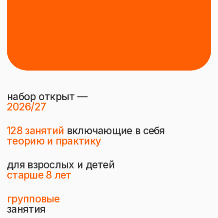
старше 8 лет
групповые
занятия
Чему
вы
научитесь
на
курсе?
( 01 )
( 02 )
Самостоятельно
Освоите разные
ставить постановки
художественные
(натюрморты)
техники и подходы