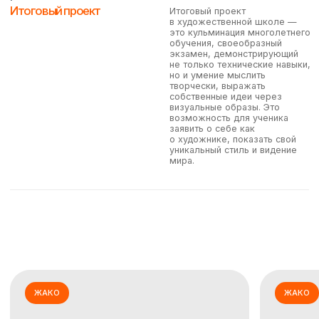
видеоконференций на платформах
Webinar
ОСНОВНОЕ ОТДЕЛЕНИЕ
(9-14 лет):
2 занятия в неделю в режиме
реального времени (мск) и 1
занятие в записи с последующим
разбором работ.
ПОДГОТОВИТЕЛЬНОЕ ОТДЕЛЕНИЕ
(7-9 лет): 2 занятия в неделю в
режиме реального времени (мск).
Мы максимально адаптировали
академическую программу под
формат
онлайн занятий
, на
которых будет не только полезно,
информативно и продуктивно, но и
интересно.