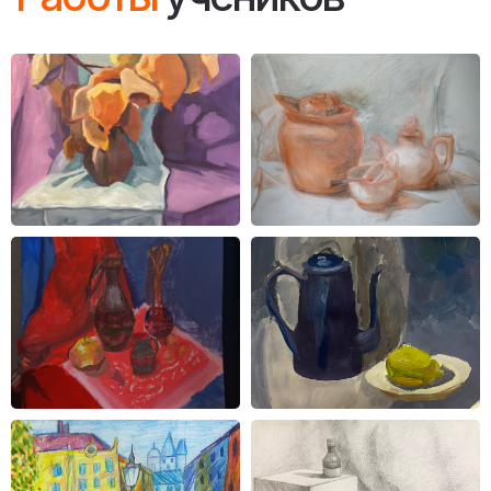
( Первый модуль )
1 класс
Программа обучения
в первом классе
художественной школы
является фундаментом для
дальнейшего развития юных
художников. Она не только
дает необходимые знания
и навыки, но и формирует
любовь к искусству,
развивает творческое
мышление и воображение.
( Второй модуль )
2 класс
Во втором классе учащиеся
углубляют свои знания
о цвете, тоне и форме,
изучают основы перспективы
и пропорции, знакомятся
с различными жанрами
изобразительного искусства,
такими как натюрморт,
пейзаж и портрет. Особое
внимание уделяется развитию
наблюдательности и умению
видеть красоту
в окружающем мире, а также
передавать свои впечатления