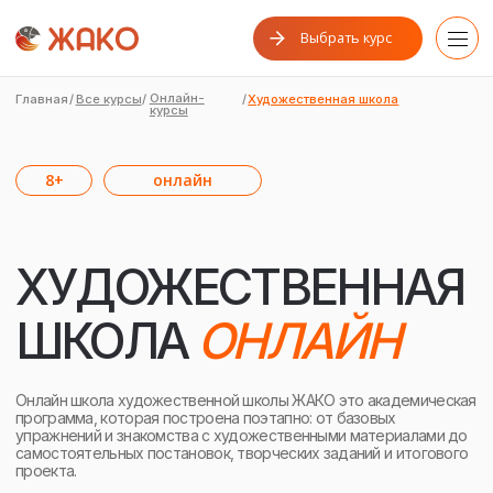
Выбрать курс
Онлайн-
Главная
/
Все курсы
/
/
Художественная школа
курсы
8+
онлайн
ХУДОЖЕСТВЕННАЯ
ШКОЛА
ОНЛАЙН
Онлайн школа художественной школы ЖАКО это академическая
программа, которая построена поэтапно: от базовых
упражнений и знакомства с художественными материалами до
самостоятельных постановок, творческих заданий и итогового
проекта.
В процессе обучения ученики осваивают разные техники
рисования и живописи, изучают композицию, перспективу,
цветоведение, светотень, пропорции и работу с натуры.
ЗАПИСАТЬСЯ НА КУРС