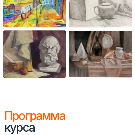
с помощью художественных
средств
( Третий модуль )
3 класс
Программа обучения 3 класса
художественной школы
направлена на расширение
знаний и навыков учащихся
в области изобразительного
искусства, акцентируя
внимание на углубленном
изучении основ композиции,
цветоведения, перспективы
и различных техник рисования
и живописи.
( Четвертый модуль )
4 класс
Программа обучения 4 класса
художественной школы
представляет собой
углубленное изучение основ
изобразительного искусства,
направленное на развитие
творческого потенциала
и формирование
художественного вкуса
учащихся.