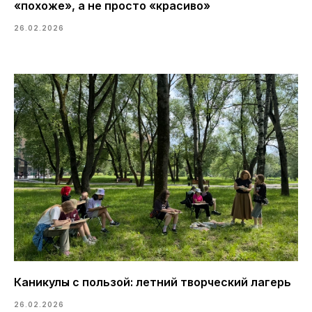
«похоже», а не просто «красиво»
ВАЖНОЕ
НАПРАВЛЕНИЯ
26.02.2026
Главная
Обучение онлайн
О школе
Обучение оффлайн
Все курсы
КОНТАКТЫ ШКОЛЫ
Расписание
Преподаватели
+7 (499) 394-21-30
Блог школы
schdesign@inbox.ru
АДРЕС ШКОЛЫ
Россия, Московская область,
г. Долгопрудный пр. Пацаева, д.7, корп. 1
Построить маршрут
© ЖАКО 2016-2025. Все права защищены
Политика конфиденциальности
Каникулы с пользой: летний творческий лагерь
26.02.2026
ООО «ЦДПО «Фотон». ИНН 5047211045. ОГРН 1185029009330